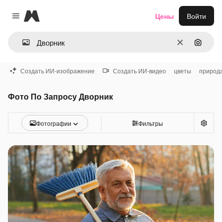
Magnific
Цены
Войти
Close menu
Очистить
Поиск 
Создать ИИ-изображение
Создать ИИ-видео
цветы
природ
Фото По Запросу Дворник
Фотографии
Фильтры