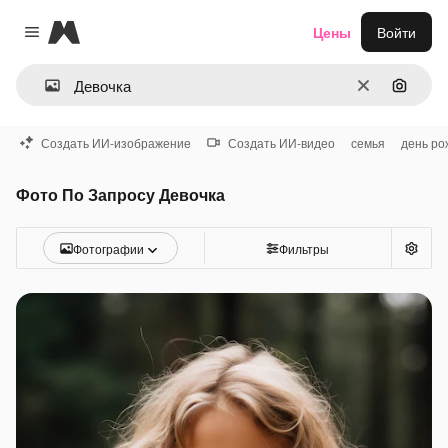
Magnific
Цены
Войти
Close menu
Очистить
Поиск 
Создать ИИ-изображение
Создать ИИ-видео
семья
день ро
Фото По Запросу Девочка
Фотографии
Фильтры