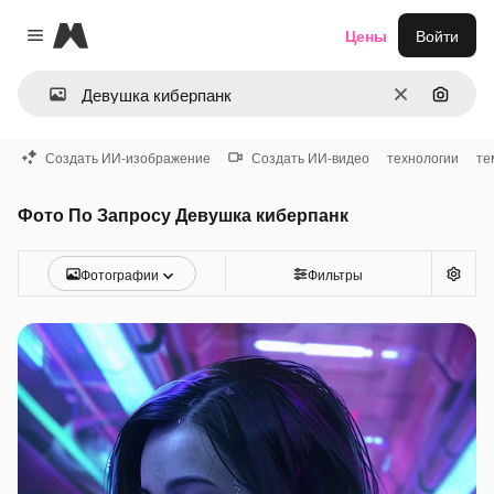
Magnific
Цены
Войти
Close menu
Очистить
Поиск 
Создать ИИ-изображение
Создать ИИ-видео
технологии
те
Фото По Запросу Девушка киберпанк
Фотографии
Фильтры