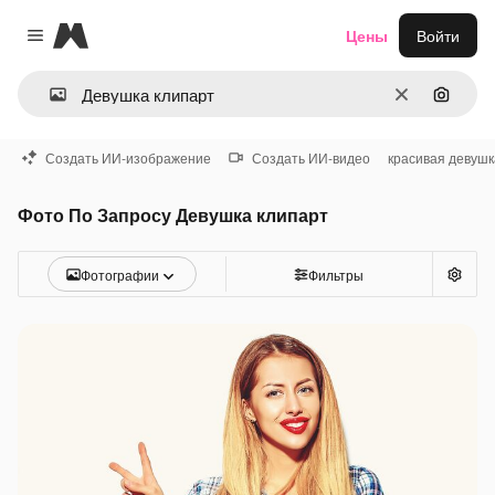
Magnific
Цены
Войти
Close menu
Очистить
Поиск 
Создать ИИ-изображение
Создать ИИ-видео
красивая девушк
Фото По Запросу Девушка клипарт
Фотографии
Фильтры