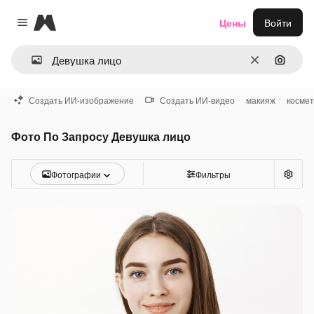
Magnific
Цены
Войти
Close menu
Очистить
Поиск 
Создать ИИ-изображение
Создать ИИ-видео
макияж
космет
Фото По Запросу Девушка лицо
Фотографии
Фильтры