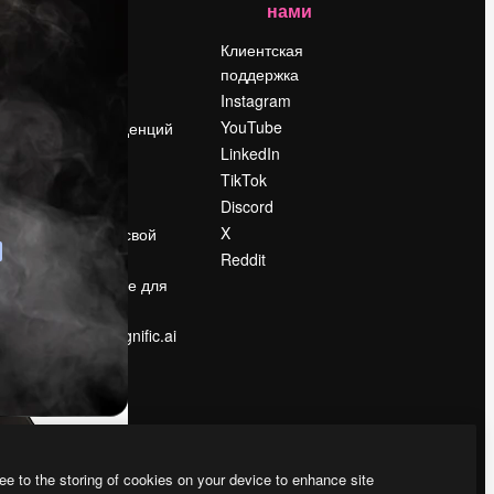
нами
Цены
о
О нас
Клиентская
поддержка
Reviews
Instagram
Вакансии
YouTube
Поиск тенденций
LinkedIn
Блог
TikTok
События
Discord
Slidesgo
ости
X
Продайте свой
контент
Reddit
в
Помещение для
прессы
Ищете magnific.ai
ee to the storing of cookies on your device to enhance site