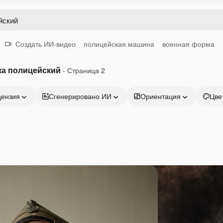
Создать ИИ-видео
полицейская машина
военная форма
ка полицейский
- Страница 2
цензия
Сгенерировано ИИ
Ориентация
Цве
Продукция
Начать