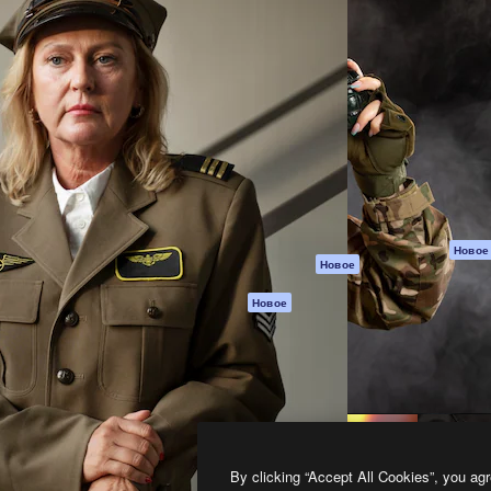
атформа для создания
Spaces
Academy
работ. Более 1 миллиона
ИИ-помощник
Документация п
реди креаторов,
Пакету ИИ
Генератор
гентств и студий.
изображений ИИ
Служба
поддержки
Генератор видео
ИИ
Условия и
положения
Генератор голоса
на основе ИИ
Политика
конфиденциальн
Стоковый контент
Оригиналы
MCP для
Новое
Новое
Claude/ChatGPT
Политика файло
cookie
Агенты
Новое
Центр доверия
API
Партнеры
Мобильное
приложение
Предприятие
Все инструменты
Magnific
By clicking “Accept All Cookies”, you agr