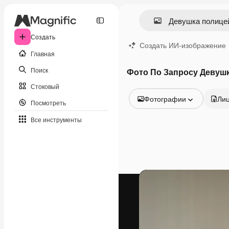
Создать
Создать ИИ-изображение
Главная
Поиск
Фото По Запросу Девуш
Стоковый
Фотографии
Ли
Посмотреть
Все изображения
Все инструменты
Векторы
Иллюстрации
Фотографии
PSD
Шаблоны
Мокапы
Видео
Видеоролик
Моушн-дизайн
Видеошаблоны
Иконки
3D-модели
Шрифты