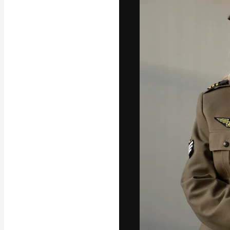
Креативная пл
ваших лучших 
подписчиков с
предприятий, а
Pусский