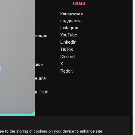
нами
Цены
о
О нас
Клиентская
поддержка
Reviews
Instagram
Вакансии
YouTube
Поиск тенденций
LinkedIn
Блог
TikTok
События
Discord
Slidesgo
ости
X
Продайте свой
контент
Reddit
в
Помещение для
прессы
Ищете magnific.ai
ee to the storing of cookies on your device to enhance site