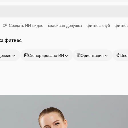
Создать ИИ-видео
красивая девушка
фитнес клуб
фитнес
ка фитнес
цензия
Сгенерировано ИИ
Ориентация
Цве
Продукция
Начать