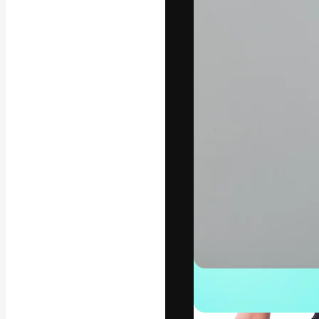
Креативная пл
ваших лучших 
подписчиков с
предприятий, а
Pусский