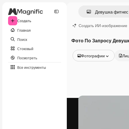
Создать
Создать ИИ-изображение
Главная
Поиск
Фото По Запросу Девуш
Стоковый
Фотографии
Ли
Посмотреть
Все изображения
Все инструменты
Векторы
Иллюстрации
Фотографии
PSD
Шаблоны
Мокапы
Видео
Видеоролик
Моушн-дизайн
Видеошаблоны
Иконки
3D-модели
Шрифты