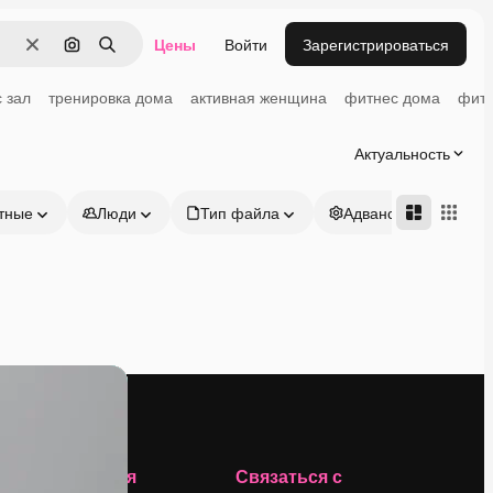
Цены
Войти
Зарегистрироваться
Очистить
Поиск по изображению
Поиск
 зал
тренировка дома
активная женщина
фитнес дома
фитн
Актуальность
тные
Люди
Тип файла
Адвансд
Компания
Связаться с