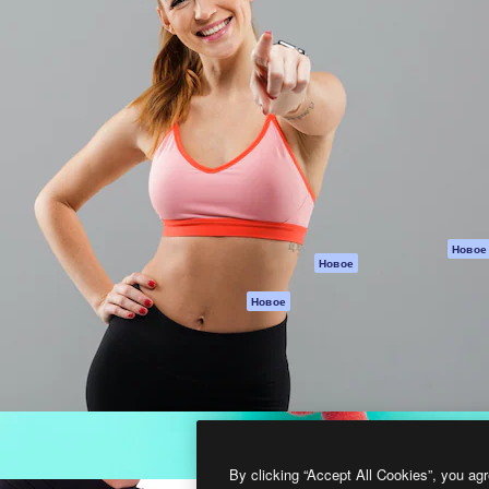
атформа для создания
Spaces
Academy
работ. Более 1 миллиона
ИИ-помощник
Документация п
реди креаторов,
Пакету ИИ
Генератор
гентств и студий.
изображений ИИ
Служба
поддержки
Генератор видео
ИИ
Условия и
положения
Генератор голоса
на основе ИИ
Политика
конфиденциальн
Стоковый контент
Оригиналы
MCP для
Новое
Новое
Claude/ChatGPT
Политика файло
cookie
Агенты
Новое
Центр доверия
API
Партнеры
Мобильное
приложение
Предприятие
Все инструменты
Magnific
By clicking “Accept All Cookies”, you agr