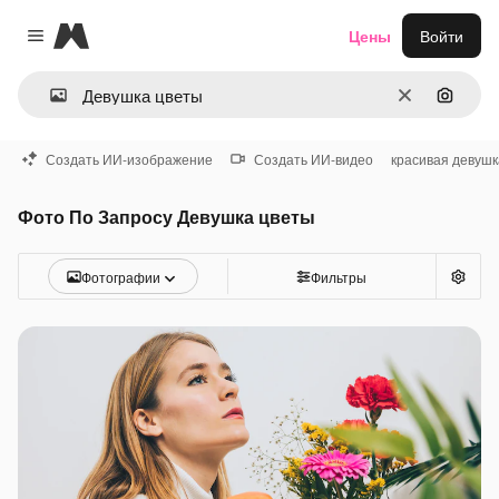
Magnific
Цены
Войти
Close menu
Очистить
Поиск 
Создать ИИ-изображение
Создать ИИ-видео
красивая девушк
Фото По Запросу Девушка цветы
Фотографии
Фильтры