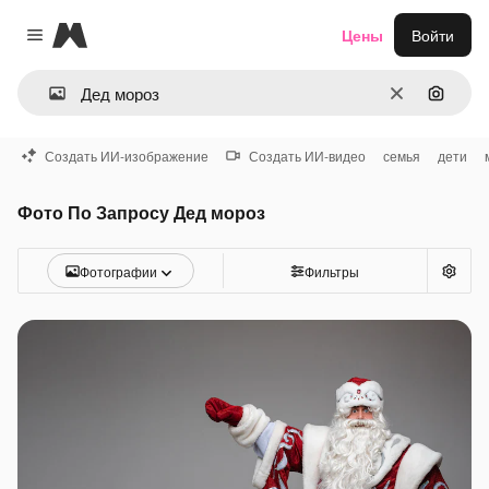
Magnific
Цены
Войти
Close menu
Очистить
Поиск 
Создать ИИ-изображение
Создать ИИ-видео
семья
дети
Фото По Запросу Дед мороз
Фотографии
Фильтры