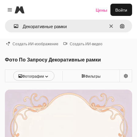
Magnific
Цены
Войти
Close menu
Очистить
Поиск 
Создать ИИ-изображение
Создать ИИ-видео
Фото По Запросу Декоративные рамки
Фотографии
Фильтры