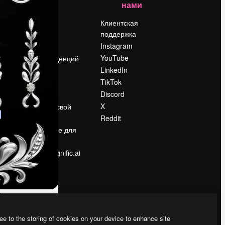
нами
Цены
о
О нас
Клиентская
поддержка
Reviews
Instagram
Вакансии
YouTube
Поиск тенденций
LinkedIn
Блог
TikTok
События
Discord
Slidesgo
ости
X
Продайте свой
контент
Reddit
в
Помещение для
прессы
Ищете magnific.ai
ee to the storing of cookies on your device to enhance site