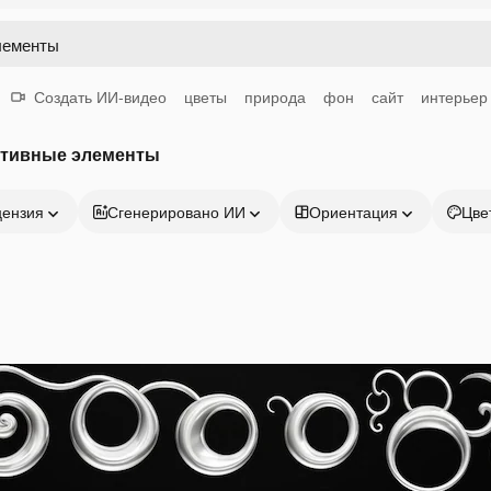
Создать ИИ-видео
цветы
природа
фон
сайт
интерьер
ативные элементы
цензия
Сгенерировано ИИ
Ориентация
Цве
Продукция
Начать