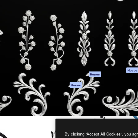
атформа для создания
Spaces
Academy
работ. Более 1 миллиона
ИИ-помощник
Документация п
реди креаторов,
Пакету ИИ
Генератор
гентств и студий.
изображений ИИ
Служба
поддержки
Генератор видео
ИИ
Условия и
положения
Генератор голоса
на основе ИИ
Политика
конфиденциальн
Стоковый контент
Оригиналы
MCP для
Новое
Новое
Claude/ChatGPT
Политика файло
cookie
Агенты
Новое
Центр доверия
API
Партнеры
Мобильное
приложение
Предприятие
Все инструменты
Magnific
By clicking “Accept All Cookies”, you agr