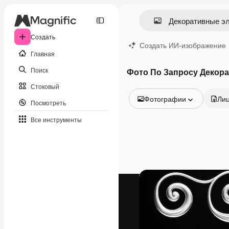
Создать
Создать ИИ-изображение
Главная
Поиск
Фото По Запросу Декор
Стоковый
Фотографии
Ли
Посмотреть
Все изображения
Все инструменты
Векторы
Иллюстрации
Фотографии
PSD
Шаблоны
Мокапы
Видео
Видеоролик
Моушн-дизайн
Видеошаблоны
Иконки
3D-модели
Шрифты