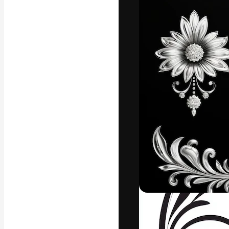
Креативная пл
ваших лучших 
подписчиков с
предприятий, а
Pусский