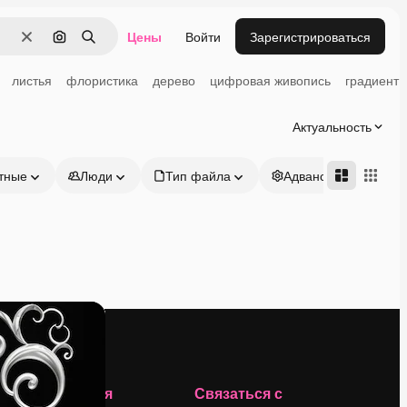
Цены
Войти
Зарегистрироваться
Очистить
Поиск по изображению
Поиск
листья
флористика
дерево
цифровая живопись
градиент
Актуальность
тные
Люди
Тип файла
Адвансд
Компания
Связаться с