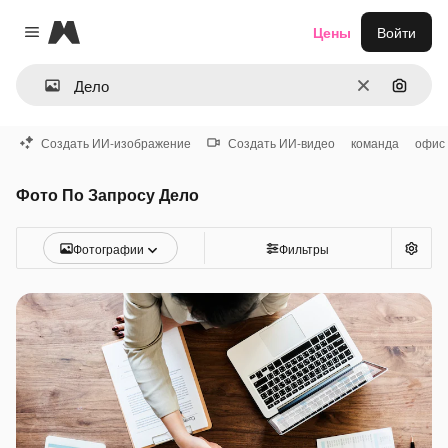
Magnific
Цены
Войти
Close menu
Очистить
Поиск 
Создать ИИ-изображение
Создать ИИ-видео
команда
офис
Фото По Запросу Дело
Фотографии
Фильтры