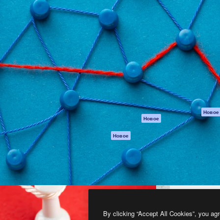
атформа для создания
Spaces
Academy
работ. Более 1 миллиона
ИИ-помощник
Документация п
реди креаторов,
Пакету ИИ
Генератор
гентств и студий.
изображений ИИ
Служба
поддержки
Генератор видео
ИИ
Условия и
положения
Генератор голоса
на основе ИИ
Политика
конфиденциальн
Стоковый контент
Оригиналы
MCP для
Новое
Новое
Claude/ChatGPT
Политика файло
cookie
Агенты
Новое
Центр доверия
API
Партнеры
Мобильное
приложение
Предприятие
Все инструменты
Magnific
By clicking “Accept All Cookies”, you agr