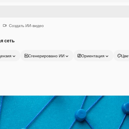
Создать ИИ-видео
я сеть
цензия
Сгенерировано ИИ
Ориентация
Цве
Продукция
Начать