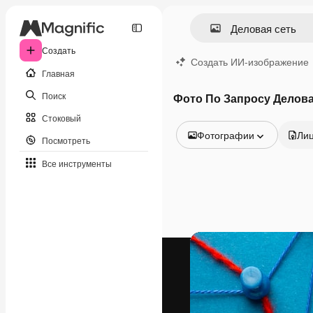
Создать
Создать ИИ-изображение
Главная
Поиск
Фото По Запросу Делова
Стоковый
Фотографии
Ли
Посмотреть
Все изображения
Все инструменты
Векторы
Иллюстрации
Фотографии
PSD
Шаблоны
Мокапы
Видео
Видеоролик
Моушн-дизайн
Видеошаблоны
Иконки
3D-модели
Шрифты