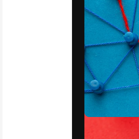
Креативная пл
ваших лучших 
подписчиков с
предприятий, а
Pусский