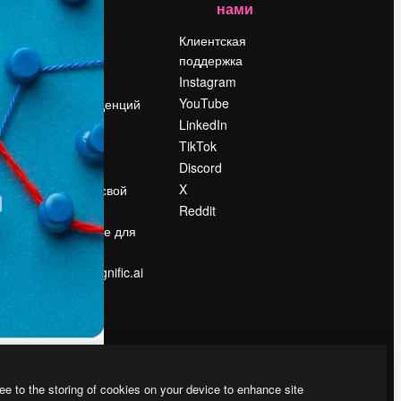
нами
Цены
о
О нас
Клиентская
поддержка
Reviews
Instagram
Вакансии
YouTube
Поиск тенденций
LinkedIn
Блог
TikTok
События
Discord
Slidesgo
ости
X
Продайте свой
контент
Reddit
в
Помещение для
прессы
Ищете magnific.ai
ee to the storing of cookies on your device to enhance site