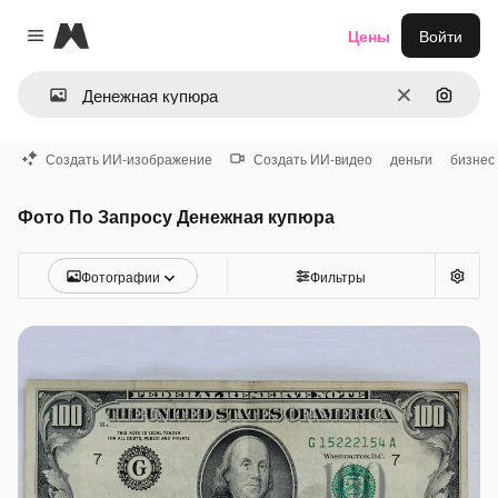
Magnific
Цены
Войти
Close menu
Очистить
Поиск 
Создать ИИ-изображение
Создать ИИ-видео
деньги
бизнес
Фото По Запросу Денежная купюра
Фотографии
Фильтры