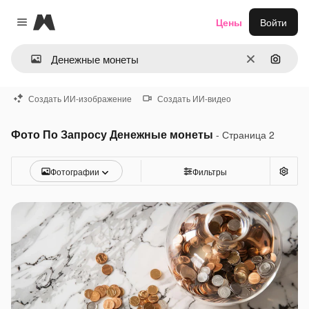
Magnific
Цены
Войти
Close menu
Очистить
Поиск 
Создать ИИ-изображение
Создать ИИ-видео
Фото По Запросу Денежные монеты
- Страница 2
Фотографии
Фильтры