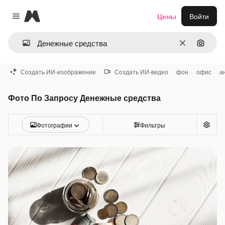
Magnific
Цены
Войти
Close menu
Очистить
Поиск 
Создать ИИ-изображение
Создать ИИ-видео
фон
офис
а
Фото По Запросу Денежные средства
Фотографии
Фильтры