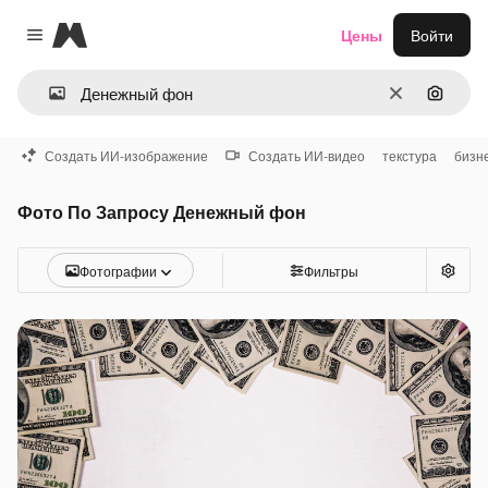
Magnific
Цены
Войти
Close menu
Очистить
Поиск 
Создать ИИ-изображение
Создать ИИ-видео
текстура
бизн
Фото По Запросу Денежный фон
Фотографии
Фильтры