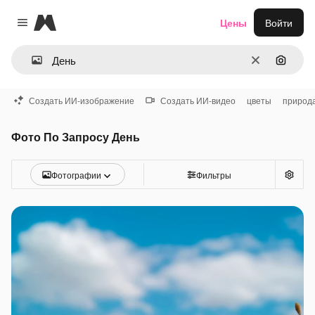
Magnific
Цены
Войти
Close menu
Очистить
Поиск 
Создать ИИ-изображение
Создать ИИ-видео
цветы
природ
Фото По Запросу День
Фотографии
Фильтры