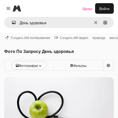
Magnific
Цены
Войти
Close menu
Очистить
Поиск 
Создать ИИ-изображение
Создать ИИ-видео
природа
масс
Фото По Запросу День здоровья
Фотографии
Фильтры