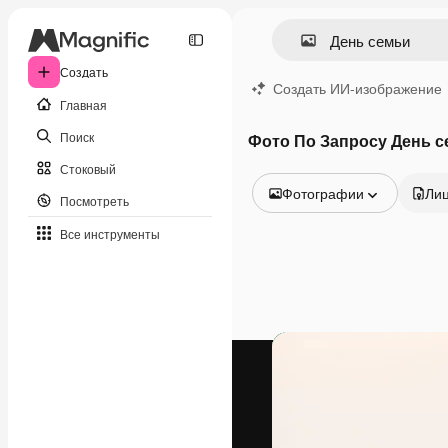
Создать
Создать ИИ-изображение
Главная
Поиск
Фото По Запросу День 
Стоковый
Фотографии
Ли
Посмотреть
Все изображения
Все инструменты
Векторы
Иллюстрации
Фотографии
PSD
Шаблоны
Мокапы
Видео
Видеоролик
Моушн-дизайн
Видеошаблоны
Иконки
3D-модели
Шрифты