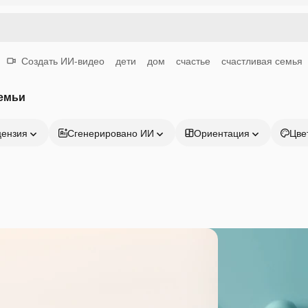
Создать ИИ-видео
дети
дом
счастье
счастливая семья
семьи
цензия
Сгенерировано ИИ
Ориентация
Цве
Продукция
Начать