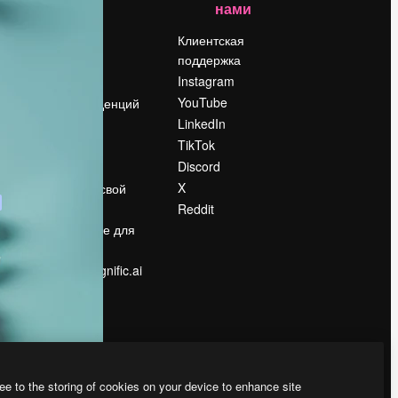
нами
Цены
о
О нас
Клиентская
поддержка
Reviews
Instagram
Вакансии
YouTube
Поиск тенденций
LinkedIn
Блог
TikTok
События
Discord
Slidesgo
ости
X
Продайте свой
контент
Reddit
в
Помещение для
прессы
Ищете magnific.ai
ee to the storing of cookies on your device to enhance site