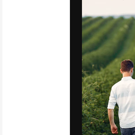
Креативная пл
ваших лучших 
подписчиков с
предприятий, а
Pусский