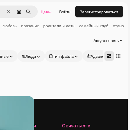
Цены
Войти
Зарегистрироваться
Очистить
Поиск по изображению
Поиск
любовь
праздник
родители и дети
семейный клуб
отдых
Актуальность
тные
Люди
Тип файла
Адвансд
Компания
Связаться с