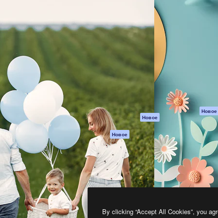
атформа для создания
Spaces
Academy
работ. Более 1 миллиона
ИИ-помощник
Документация п
реди креаторов,
Пакету ИИ
Генератор
гентств и студий.
изображений ИИ
Служба
поддержки
Генератор видео
ИИ
Условия и
положения
Генератор голоса
на основе ИИ
Политика
конфиденциальн
Стоковый контент
Оригиналы
MCP для
Новое
Новое
Claude/ChatGPT
Политика файло
cookie
Агенты
Новое
Центр доверия
API
Партнеры
Мобильное
приложение
Предприятие
Все инструменты
Magnific
By clicking “Accept All Cookies”, you agr