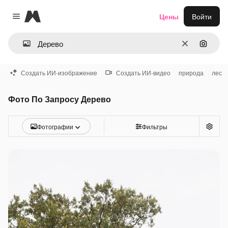
Magnific
Цены
Войти
Close menu
Очистить
Поиск 
Создать ИИ-изображение
Создать ИИ-видео
природа
лес
Фото По Запросу Дерево
Фотографии
Фильтры