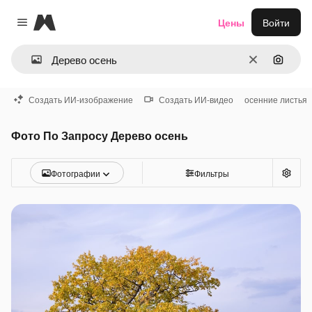
Magnific
Цены
Войти
Close menu
Очистить
Поиск 
Создать ИИ-изображение
Создать ИИ-видео
осенние листья
Фото По Запросу Дерево осень
Фотографии
Фильтры