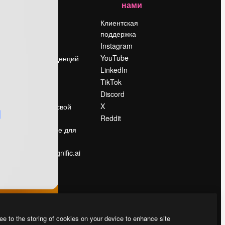
нами
Цены
о
О нас
Клиентская
поддержка
Reviews
Instagram
Вакансии
YouTube
Поиск тенденций
LinkedIn
Блог
TikTok
События
Discord
Slidesgo
ости
X
Продайте свой
контент
Reddit
в
Помещение для
прессы
Ищете magnific.ai
ee to the storing of cookies on your device to enhance site