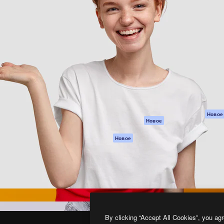
атформа для создания
Spaces
Academy
работ. Более 1 миллиона
ИИ-помощник
Документация п
реди креаторов,
Пакету ИИ
Генератор
гентств и студий.
изображений ИИ
Служба
поддержки
Генератор видео
ИИ
Условия и
положения
Генератор голоса
на основе ИИ
Политика
конфиденциальн
Стоковый контент
Оригиналы
MCP для
Новое
Новое
Claude/ChatGPT
Политика файло
cookie
Агенты
Новое
Центр доверия
API
Партнеры
Мобильное
приложение
Предприятие
Все инструменты
Magnific
By clicking “Accept All Cookies”, you agr