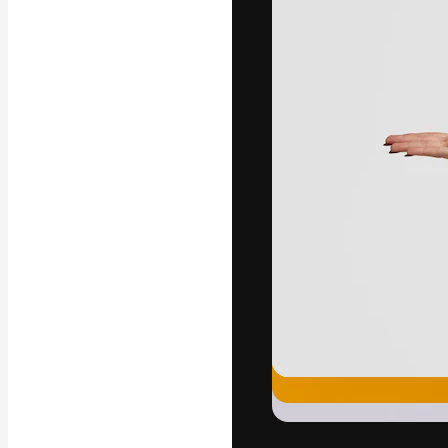
Креативная пл
ваших лучших 
подписчиков с
предприятий, а
Pусский