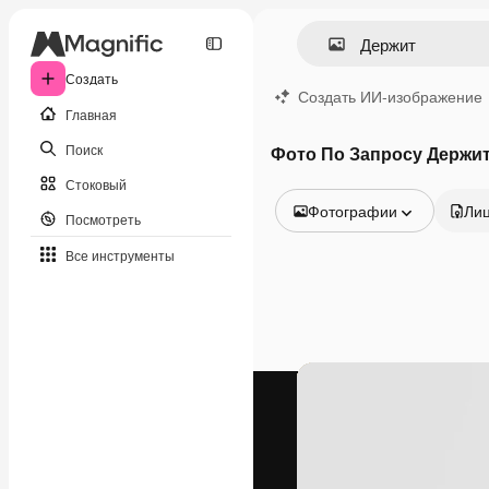
Создать
Создать ИИ-изображение
Главная
Поиск
Фото По Запросу Держи
Стоковый
Фотографии
Ли
Посмотреть
Все изображения
Все инструменты
Векторы
Иллюстрации
Фотографии
PSD
Шаблоны
Мокапы
Видео
Видеоролик
Моушн-дизайн
Видеошаблоны
Иконки
3D-модели
Шрифты