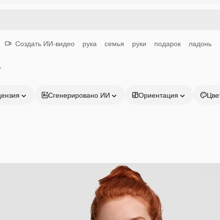
Создать ИИ-видео
рука
семья
руки
подарок
ладонь
т
цензия
Сгенерировано ИИ
Ориентация
Цве
Продукция
Начать