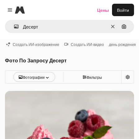
Magnific
Цены
Войти
Close menu
Очистить
Поиск 
Создать ИИ-изображение
Создать ИИ-видео
день рождения
Фото По Запросу Десерт
Фотографии
Фильтры