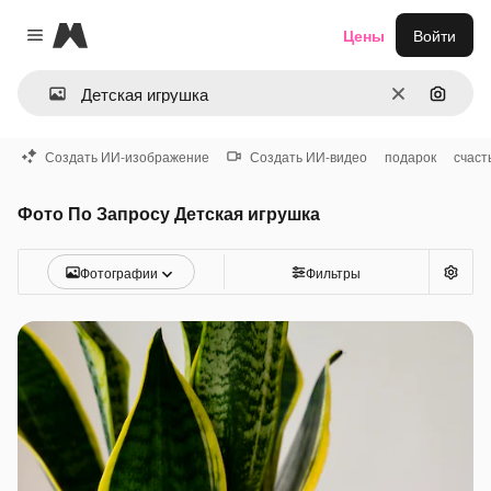
Magnific
Цены
Войти
Close menu
Очистить
Поиск 
Создать ИИ-изображение
Создать ИИ-видео
подарок
счаст
Фото По Запросу Детская игрушка
Фотографии
Фильтры