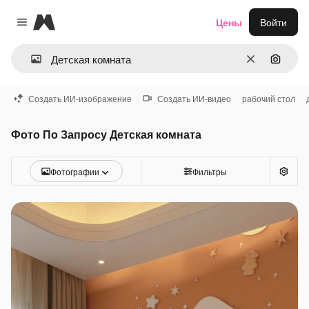
Magnific
Цены
Войти
Close menu
Очистить
Поиск 
Создать ИИ-изображение
Создать ИИ-видео
рабочий стол
Фото По Запросу Детская комната
Фотографии
Фильтры