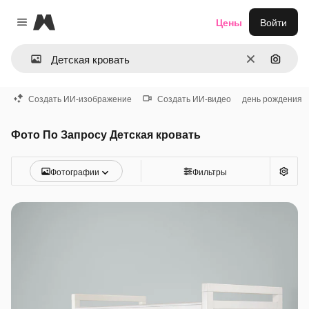
Magnific
Цены
Войти
Close menu
Очистить
Поиск 
Создать ИИ-изображение
Создать ИИ-видео
день рождения
Фото По Запросу Детская кровать
Фотографии
Фильтры