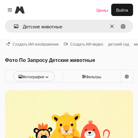
Magnific
Цены
Войти
Close menu
Очистить
Поиск 
Создать ИИ-изображение
Создать ИИ-видео
детский сад
м
Фото По Запросу Детские животные
Фотографии
Фильтры