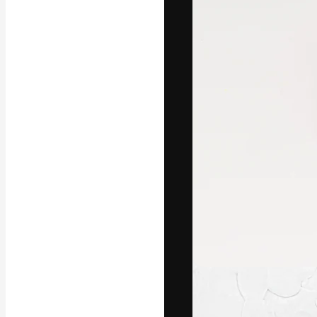
Креативная пл
ваших лучших 
подписчиков с
предприятий, а
Pусский