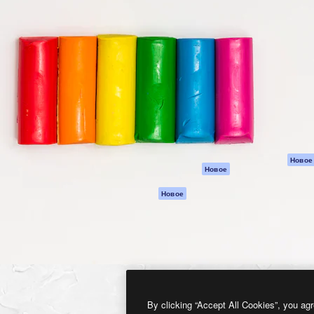
атформа для создания
Spaces
Academy
работ. Более 1 миллиона
ИИ-помощник
Документация п
реди креаторов,
Пакету ИИ
Генератор
гентств и студий.
изображений ИИ
Служба
поддержки
Генератор видео
ИИ
Условия и
положения
Генератор голоса
на основе ИИ
Политика
конфиденциальн
Стоковый контент
Оригиналы
MCP для
Новое
Новое
Claude/ChatGPT
Политика файло
cookie
Агенты
Новое
Центр доверия
API
Партнеры
Мобильное
приложение
Предприятие
Все инструменты
Magnific
By clicking “Accept All Cookies”, you agr