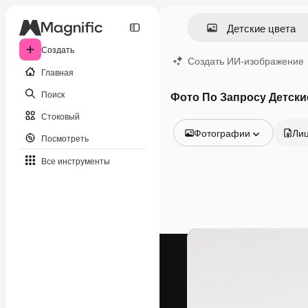
Создать
Создать ИИ-изображение
Главная
Поиск
Фото По Запросу Детски
Стоковый
Фотографии
Ли
Посмотреть
Все изображения
Все инструменты
Векторы
Иллюстрации
Фотографии
PSD
Шаблоны
Мокапы
Видео
Видеоролик
Моушн-дизайн
Видеошаблоны
Иконки
3D-модели
Шрифты