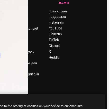
нами
Цены
о
О нас
Клиентская
поддержка
Reviews
Instagram
Вакансии
YouTube
Поиск тенденций
LinkedIn
Блог
TikTok
События
Discord
Slidesgo
ости
X
Продайте свой
контент
Reddit
в
Помещение для
прессы
Ищете magnific.ai
ee to the storing of cookies on your device to enhance site