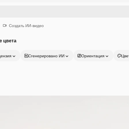
Создать ИИ-видео
е цвета
цензия
Сгенерировано ИИ
Ориентация
Цве
Продукция
Начать