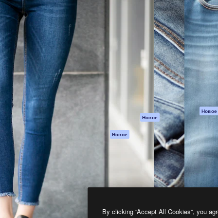
атформа для создания
Spaces
Academy
работ. Более 1 миллиона
ИИ-помощник
Документация п
реди креаторов,
Пакету ИИ
Генератор
гентств и студий.
изображений ИИ
Служба
поддержки
Генератор видео
ИИ
Условия и
положения
Генератор голоса
на основе ИИ
Политика
конфиденциальн
Стоковый контент
Оригиналы
MCP для
Новое
Новое
Claude/ChatGPT
Политика файло
cookie
Агенты
Новое
Центр доверия
API
Партнеры
Мобильное
приложение
Предприятие
Все инструменты
Magnific
By clicking “Accept All Cookies”, you agr