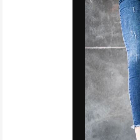
Креативная пл
ваших лучших 
подписчиков с
предприятий, а
Pусский