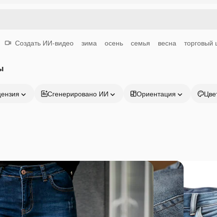
Создать ИИ-видео
зима
осень
семья
весна
торговый 
ы
цензия
Сгенерировано ИИ
Ориентация
Цве
Продукция
Начать