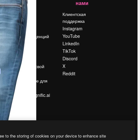
нами
Цены
о
О нас
Клиентская
поддержка
Reviews
Instagram
Вакансии
YouTube
Поиск тенденций
LinkedIn
Блог
TikTok
События
Discord
Slidesgo
ости
X
Продайте свой
контент
Reddit
в
Помещение для
прессы
Ищете magnific.ai
ee to the storing of cookies on your device to enhance site