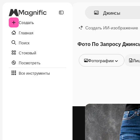
Создать
Создать ИИ-изображение
Главная
Поиск
Фото По Запросу Джинс
Стоковый
Фотографии
Ли
Посмотреть
Все изображения
Все инструменты
Векторы
Иллюстрации
Фотографии
PSD
Шаблоны
Мокапы
Видео
Видеоролик
Моушн-дизайн
Видеошаблоны
Иконки
3D-модели
Шрифты