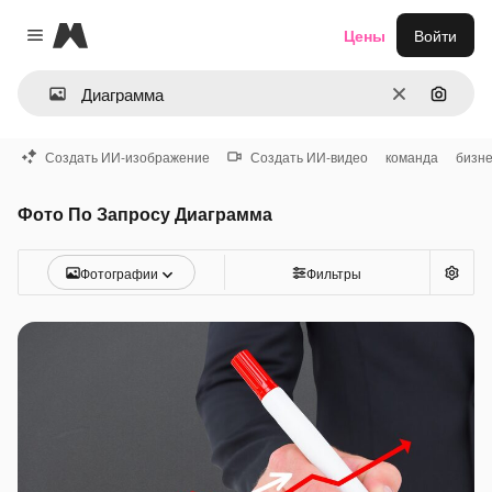
Magnific
Цены
Войти
Close menu
Очистить
Поиск 
Создать ИИ-изображение
Создать ИИ-видео
команда
бизн
Фото По Запросу Диаграмма
Фотографии
Фильтры