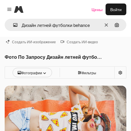
Magnific
Цены
Войти
Close menu
Очистить
Поиск 
Создать ИИ-изображение
Создать ИИ-видео
Фото По Запросу Дизайн летней футболки behance
Фотографии
Фильтры