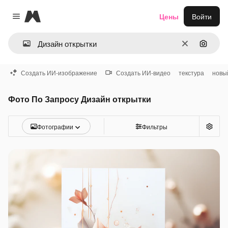
Magnific
Цены
Войти
Close menu
Очистить
Поиск 
Создать ИИ-изображение
Создать ИИ-видео
текстура
новы
Фото По Запросу Дизайн открытки
Фотографии
Фильтры