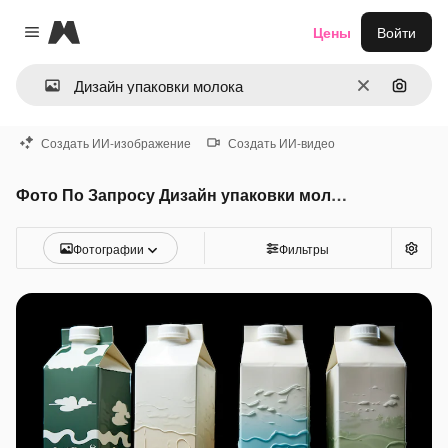
Magnific
Цены
Войти
Close menu
Очистить
Поиск 
Создать ИИ-изображение
Создать ИИ-видео
Фото По Запросу Дизайн упаковки молока
Фотографии
Фильтры