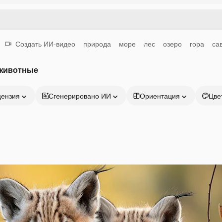
Создать ИИ-видео
природа
море
лес
озеро
гора
са
 животные
цензия
Сгенерировано ИИ
Ориентация
Цве
Продукция
Начать