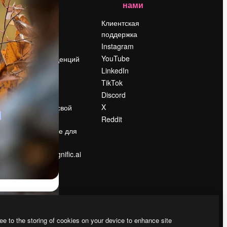
нами
Цены
о
О нас
Клиентская
поддержка
Reviews
Instagram
Вакансии
YouTube
Поиск тенденций
LinkedIn
Блог
TikTok
События
Discord
Slidesgo
ости
X
Продайте свой
контент
Reddit
в
Помещение для
прессы
Ищете magnific.ai
ee to the storing of cookies on your device to enhance site