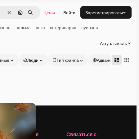
Цены
Войти
Зарегистрироваться
Очистить
Поиск по изображению
Поиск
ванна
пальма
река
ветеринария
пустыня
Актуальность
тные
Люди
Тип файла
Адвансд
Компания
Связаться с