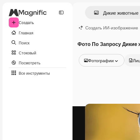
Создать
Создать ИИ-изображение
Главная
Поиск
Фото По Запросу Дикие
Стоковый
Фотографии
Ли
Посмотреть
Все изображения
Все инструменты
Векторы
Иллюстрации
Фотографии
PSD
Шаблоны
Мокапы
Видео
Видеоролик
Моушн-дизайн
Видеошаблоны
Иконки
3D-модели
Шрифты