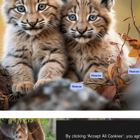
атформа для создания
Spaces
Academy
работ. Более 1 миллиона
ИИ-помощник
Документация п
реди креаторов,
Пакету ИИ
Генератор
гентств и студий.
изображений ИИ
Служба
поддержки
Генератор видео
ИИ
Условия и
положения
Генератор голоса
на основе ИИ
Политика
конфиденциальн
Стоковый контент
Оригиналы
MCP для
Новое
Новое
Claude/ChatGPT
Политика файло
cookie
Агенты
Новое
Центр доверия
API
Партнеры
Мобильное
приложение
Предприятие
Все инструменты
Magnific
By clicking “Accept All Cookies”, you agr