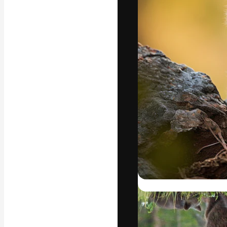
Креативная пл
ваших лучших 
подписчиков с
предприятий, а
Pусский