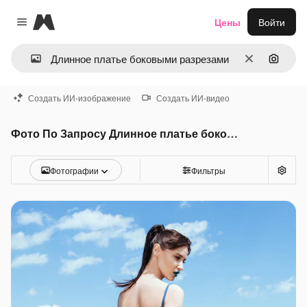
Magnific
Цены
Войти
Close menu
Очистить
Поиск 
Создать ИИ-изображение
Создать ИИ-видео
Фото По Запросу Длинное платье боковыми разрезами
Фотографии
Фильтры