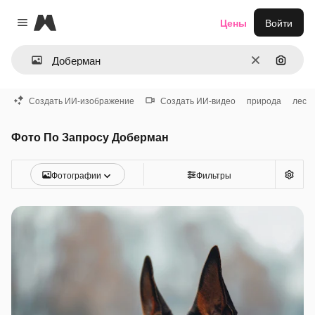
Magnific
Цены
Войти
Close menu
Очистить
Поиск 
Создать ИИ-изображение
Создать ИИ-видео
природа
лес
Фото По Запросу Доберман
Фотографии
Фильтры