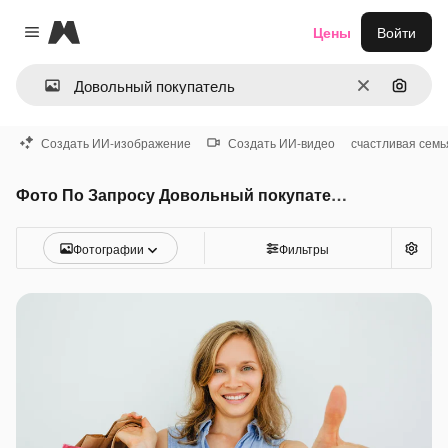
Magnific
Цены
Войти
Close menu
Очистить
Поиск 
Создать ИИ-изображение
Создать ИИ-видео
счастливая семь
Фото По Запросу Довольный покупатель
Фотографии
Фильтры