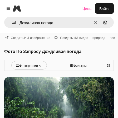
Magnific
Цены
Войти
Close menu
Очистить
Поиск 
Создать ИИ-изображение
Создать ИИ-видео
природа
лес
Фото По Запросу Дождливая погода
Фотографии
Фильтры