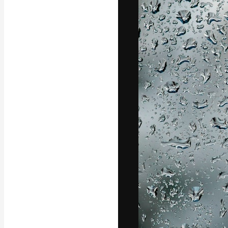
Креативная пл
ваших лучших 
подписчиков с
предприятий, а
Pусский