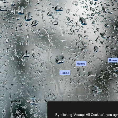
атформа для создания
Spaces
Academy
работ. Более 1 миллиона
ИИ-помощник
Документация п
реди креаторов,
Пакету ИИ
Генератор
гентств и студий.
изображений ИИ
Служба
поддержки
Генератор видео
ИИ
Условия и
положения
Генератор голоса
на основе ИИ
Политика
конфиденциальн
Стоковый контент
Оригиналы
MCP для
Новое
Новое
Claude/ChatGPT
Политика файло
cookie
Агенты
Новое
Центр доверия
API
Партнеры
Мобильное
приложение
Предприятие
Все инструменты
Magnific
By clicking “Accept All Cookies”, you agr