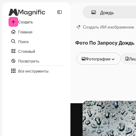
Создать
Создать ИИ-изображение
Главная
Поиск
Фото По Запросу Дождь
Стоковый
Фотографии
Ли
Посмотреть
Все изображения
Все инструменты
Векторы
Иллюстрации
Фотографии
PSD
Шаблоны
Мокапы
Видео
Видеоролик
Моушн-дизайн
Видеошаблоны
Иконки
3D-модели
Шрифты