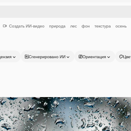
Создать ИИ-видео
природа
лес
фон
текстура
осень
цензия
Сгенерировано ИИ
Ориентация
Цве
Продукция
Начать