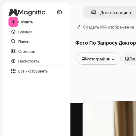
Создать
Создать ИИ-изображение
Главная
Поиск
Фото По Запросу Доктор
Стоковый
Фотографии
Ли
Посмотреть
Все изображения
Все инструменты
Векторы
Иллюстрации
Фотографии
PSD
Шаблоны
Мокапы
Видео
Видеоролик
Моушн-дизайн
Видеошаблоны
Иконки
3D-модели
Шрифты