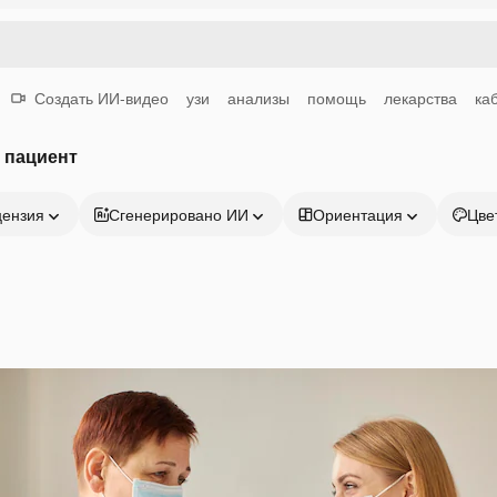
Создать ИИ-видео
узи
анализы
помощь
лекарства
ка
 пациент
цензия
Сгенерировано ИИ
Ориентация
Цве
Продукция
Начать