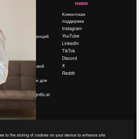
нами
Цены
о
О нас
Клиентская
поддержка
Reviews
Instagram
Вакансии
YouTube
Поиск тенденций
LinkedIn
Блог
TikTok
События
Discord
Slidesgo
ости
X
Продайте свой
контент
Reddit
в
Помещение для
прессы
Ищете magnific.ai
ee to the storing of cookies on your device to enhance site