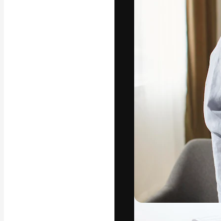
Креативная пл
ваших лучших 
подписчиков с
предприятий, а
Pусский