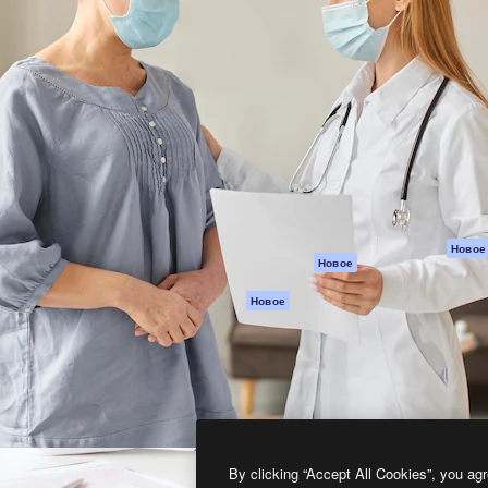
атформа для создания
Spaces
Academy
работ. Более 1 миллиона
ИИ-помощник
Документация п
реди креаторов,
Пакету ИИ
Генератор
гентств и студий.
изображений ИИ
Служба
поддержки
Генератор видео
ИИ
Условия и
положения
Генератор голоса
на основе ИИ
Политика
конфиденциальн
Стоковый контент
Оригиналы
MCP для
Новое
Новое
Claude/ChatGPT
Политика файло
cookie
Агенты
Новое
Центр доверия
API
Партнеры
Мобильное
приложение
Предприятие
Все инструменты
Magnific
By clicking “Accept All Cookies”, you agr