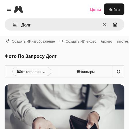
Magnific
Цены
Войти
Close menu
Очистить
Поиск 
Создать ИИ-изображение
Создать ИИ-видео
бизнес
ипотек
Фото По Запросу Долг
Фотографии
Фильтры