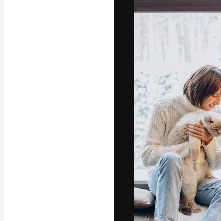
Креативная пл
ваших лучших 
подписчиков с
предприятий, а
Pусский