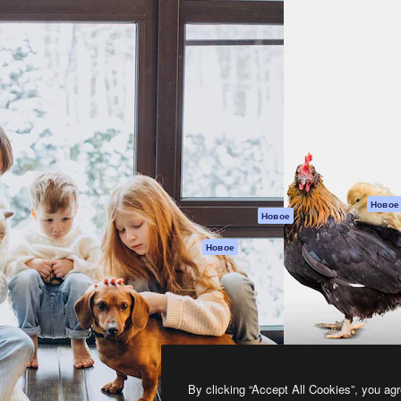
атформа для создания
Spaces
Academy
работ. Более 1 миллиона
ИИ-помощник
Документация п
реди креаторов,
Пакету ИИ
Генератор
гентств и студий.
изображений ИИ
Служба
поддержки
Генератор видео
ИИ
Условия и
положения
Генератор голоса
на основе ИИ
Политика
конфиденциальн
Стоковый контент
Оригиналы
MCP для
Новое
Новое
Claude/ChatGPT
Политика файло
cookie
Агенты
Новое
Центр доверия
API
Партнеры
Мобильное
приложение
Предприятие
Все инструменты
Magnific
By clicking “Accept All Cookies”, you agr