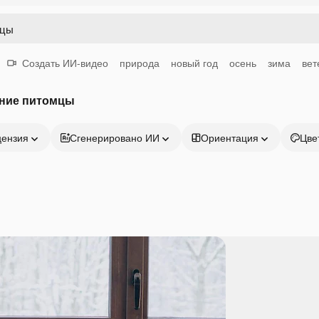
Создать ИИ-видео
природа
новый год
осень
зима
вет
шние питомцы
цензия
Сгенерировано ИИ
Ориентация
Цве
Продукция
Начать