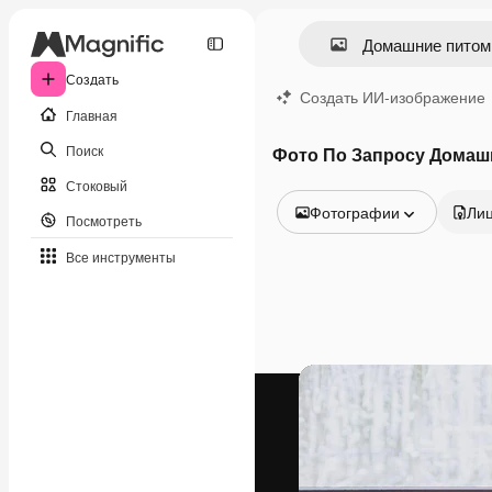
Создать
Создать ИИ-изображение
Главная
Поиск
Фото По Запросу Дома
Стоковый
Фотографии
Ли
Посмотреть
Все изображения
Все инструменты
Векторы
Иллюстрации
Фотографии
PSD
Шаблоны
Мокапы
Видео
Видеоролик
Моушн-дизайн
Видеошаблоны
Иконки
3D-модели
Шрифты