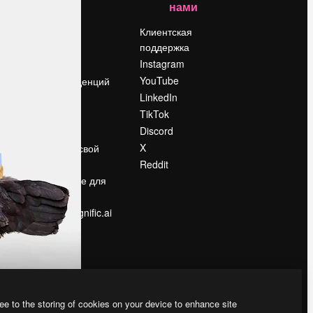
нами
Цены
о
О нас
Клиентская
поддержка
Reviews
Instagram
Вакансии
YouTube
Поиск тенденций
LinkedIn
Блог
TikTok
События
Discord
Slidesgo
ости
X
Продайте свой
контент
Reddit
в
Помещение для
прессы
Ищете magnific.ai
ee to the storing of cookies on your device to enhance site