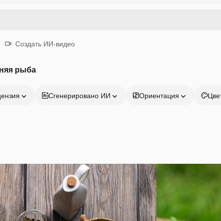
Создать ИИ-видео
няя рыба
цензия
Сгенерировано ИИ
Ориентация
Цве
Продукция
Начать