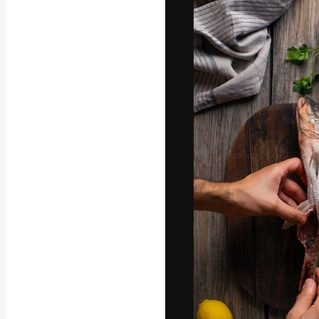
Креативная пл
ваших лучших 
подписчиков с
предприятий, а
Pусский