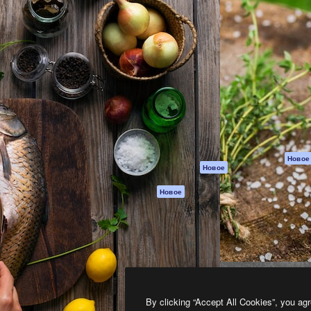
атформа для создания
Spaces
Academy
работ. Более 1 миллиона
ИИ-помощник
Документация п
реди креаторов,
Пакету ИИ
Генератор
гентств и студий.
изображений ИИ
Служба
поддержки
Генератор видео
ИИ
Условия и
положения
Генератор голоса
на основе ИИ
Политика
конфиденциальн
Стоковый контент
Оригиналы
MCP для
Новое
Новое
Claude/ChatGPT
Политика файло
cookie
Агенты
Новое
Центр доверия
API
Партнеры
Мобильное
приложение
Предприятие
Все инструменты
Magnific
By clicking “Accept All Cookies”, you agr