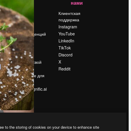
нами
Цены
о
О нас
Клиентская
поддержка
Reviews
Instagram
Вакансии
YouTube
Поиск тенденций
LinkedIn
Блог
TikTok
События
Discord
Slidesgo
ости
X
Продайте свой
контент
Reddit
в
Помещение для
прессы
Ищете magnific.ai
ee to the storing of cookies on your device to enhance site