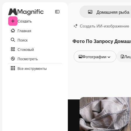
Создать
Создать ИИ-изображение
Главная
Поиск
Фото По Запросу Домаш
Стоковый
Фотографии
Ли
Посмотреть
Все изображения
Все инструменты
Векторы
Иллюстрации
Фотографии
PSD
Шаблоны
Мокапы
Видео
Видеоролик
Моушн-дизайн
Видеошаблоны
Иконки
3D-модели
Шрифты