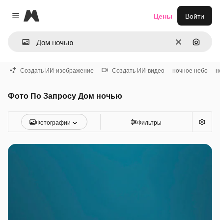
Magnific
Цены
Войти
Close menu
Очистить
Поиск 
Создать ИИ-изображение
Создать ИИ-видео
ночное небо
н
Фото По Запросу Дом ночью
Фотографии
Фильтры