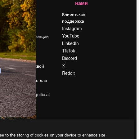
нами
Цены
о
О нас
Клиентская
поддержка
Reviews
Instagram
Вакансии
YouTube
Поиск тенденций
LinkedIn
Блог
TikTok
События
Discord
Slidesgo
ости
X
Продайте свой
контент
Reddit
в
Помещение для
прессы
Ищете magnific.ai
ee to the storing of cookies on your device to enhance site