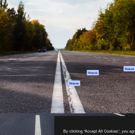
атформа для создания
Spaces
Academy
работ. Более 1 миллиона
ИИ-помощник
Документация п
реди креаторов,
Пакету ИИ
Генератор
гентств и студий.
изображений ИИ
Служба
поддержки
Генератор видео
ИИ
Условия и
положения
Генератор голоса
на основе ИИ
Политика
конфиденциальн
Стоковый контент
Оригиналы
MCP для
Новое
Новое
Claude/ChatGPT
Политика файло
cookie
Агенты
Новое
Центр доверия
API
Партнеры
Мобильное
приложение
Предприятие
Все инструменты
Magnific
By clicking “Accept All Cookies”, you agr