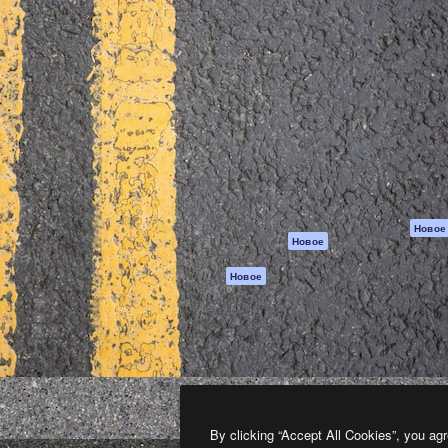
атформа для создания
Spaces
Academy
работ. Более 1 миллиона
ИИ-помощник
Документация п
реди креаторов,
Пакету ИИ
Генератор
гентств и студий.
изображений ИИ
Служба
поддержки
Генератор видео
ИИ
Условия и
положения
Генератор голоса
на основе ИИ
Политика
конфиденциальн
Стоковый контент
Оригиналы
MCP для
Новое
Новое
Claude/ChatGPT
Политика файло
cookie
Агенты
Новое
Центр доверия
API
Партнеры
Мобильное
приложение
Предприятие
Все инструменты
Magnific
By clicking “Accept All Cookies”, you agr