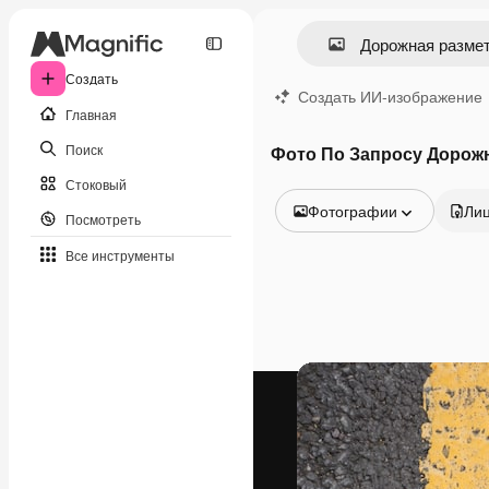
Создать
Создать ИИ-изображение
Главная
Поиск
Фото По Запросу Дорожн
Стоковый
Фотографии
Ли
Посмотреть
Все изображения
Все инструменты
Векторы
Иллюстрации
Фотографии
PSD
Шаблоны
Мокапы
Видео
Видеоролик
Моушн-дизайн
Видеошаблоны
Иконки
3D-модели
Шрифты