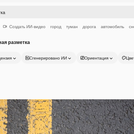
Создать ИИ-видео
город
туман
дорога
автомобиль
сн
ая разметка
цензия
Сгенерировано ИИ
Ориентация
Цве
Продукция
Начать