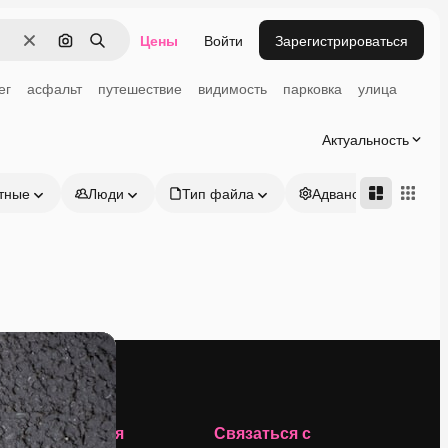
Цены
Войти
Зарегистрироваться
Очистить
Поиск по изображению
Поиск
ег
асфальт
путешествие
видимость
парковка
улица
Актуальность
тные
Люди
Тип файла
Адвансд
Компания
Связаться с