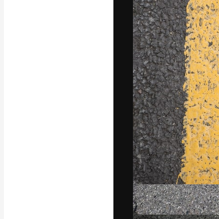
Креативная пл
ваших лучших 
подписчиков с
предприятий, а
Pусский