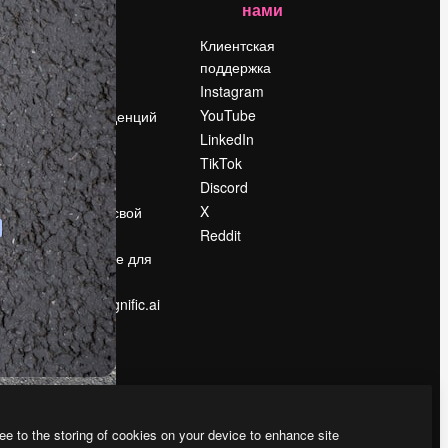
нами
Цены
о
О нас
Клиентская
поддержка
Reviews
Instagram
Вакансии
YouTube
Поиск тенденций
LinkedIn
Блог
TikTok
События
Discord
Slidesgo
ости
X
Продайте свой
контент
Reddit
в
Помещение для
прессы
Ищете magnific.ai
ee to the storing of cookies on your device to enhance site