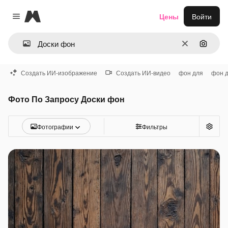
Magnific
Цены
Войти
Close menu
Очистить
Поиск 
Создать ИИ-изображение
Создать ИИ-видео
фон для
фон 
Фото По Запросу Доски фон
Фотографии
Фильтры