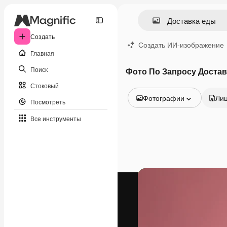
Создать
Создать ИИ-изображение
Главная
Поиск
Фото По Запросу Достав
Стоковый
Фотографии
Ли
Посмотреть
Все изображения
Все инструменты
Векторы
Иллюстрации
Фотографии
PSD
Шаблоны
Мокапы
Видео
Видеоролик
Моушн-дизайн
Видеошаблоны
Иконки
3D-модели
Шрифты