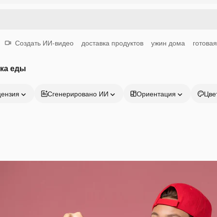
Создать ИИ-видео
доставка продуктов
ужин дома
готовая
ка еды
цензия
Сгенерировано ИИ
Ориентация
Цве
Продукция
Начать