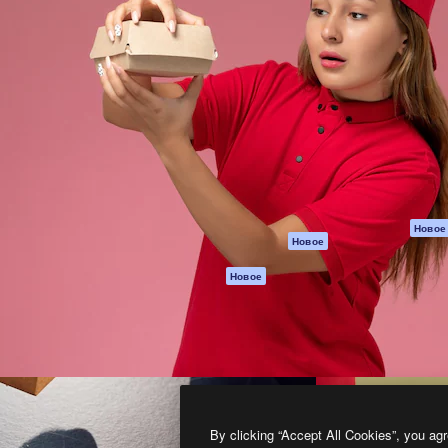
атформа для создания
Spaces
Academy
работ. Более 1 миллиона
ИИ-помощник
Документация п
реди креаторов,
Пакету ИИ
Генератор
гентств и студий.
изображений ИИ
Служба
поддержки
Генератор видео
ИИ
Условия и
положения
Генератор голоса
на основе ИИ
Политика
конфиденциальн
Стоковый контент
Оригиналы
MCP для
Новое
Новое
Claude/ChatGPT
Политика файло
cookie
Агенты
Новое
Центр доверия
API
Партнеры
Мобильное
приложение
Предприятие
Все инструменты
Magnific
By clicking “Accept All Cookies”, you agr