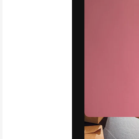
Креативная пл
ваших лучших 
подписчиков с
предприятий, а
Pусский