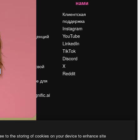
нами
Цены
о
О нас
Клиентская
поддержка
Reviews
Instagram
Вакансии
YouTube
Поиск тенденций
LinkedIn
Блог
TikTok
События
Discord
Slidesgo
ости
X
Продайте свой
контент
Reddit
в
Помещение для
прессы
Ищете magnific.ai
ee to the storing of cookies on your device to enhance site