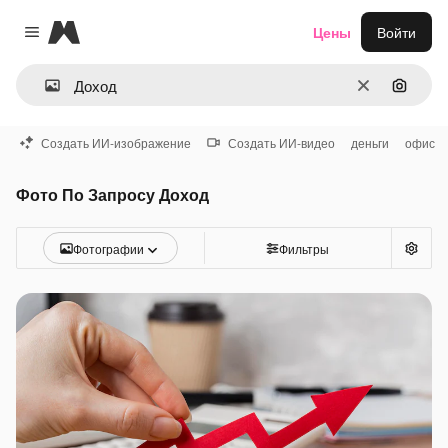
Magnific
Цены
Войти
Close menu
Очистить
Поиск 
Создать ИИ-изображение
Создать ИИ-видео
деньги
офис
Фото По Запросу Доход
Фотографии
Фильтры